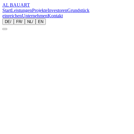
AL BAUART
Start
Leistungen
Projekte
Investoren
Grundstück
einreichen
Unternehmen
Kontakt
DE
/
FR
/
NL
/
EN