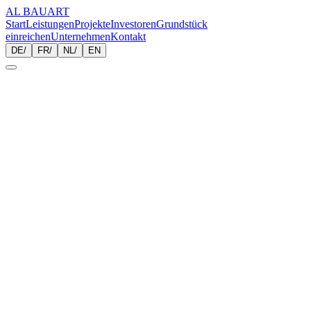
AL BAUART
Start
Leistungen
Projekte
Investoren
Grundstück
einreichen
Unternehmen
Kontakt
DE
/
FR
/
NL
/
EN