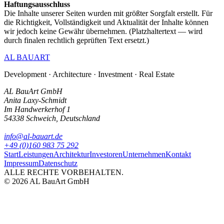
Haftungsausschluss
Die Inhalte unserer Seiten wurden mit größter Sorgfalt erstellt. Für
die Richtigkeit, Vollständigkeit und Aktualität der Inhalte können
wir jedoch keine Gewähr übernehmen. (Platzhaltertext — wird
durch finalen rechtlich geprüften Text ersetzt.)
AL BAUART
Development · Architecture · Investment · Real Estate
AL BauArt GmbH
Anita Laxy-Schmidt
Im Handwerkerhof 1
54338 Schweich, Deutschland
info@al-bauart.de
+49 (0)160 983 75 292
Start
Leistungen
Architektur
Investoren
Unternehmen
Kontakt
Impressum
Datenschutz
ALLE RECHTE VORBEHALTEN.
©
2026
AL BauArt GmbH