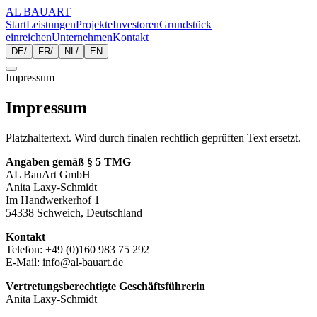
AL BAUART
Start
Leistungen
Projekte
Investoren
Grundstück
einreichen
Unternehmen
Kontakt
DE
/
FR
/
NL
/
EN
Impressum
Impressum
Platzhaltertext. Wird durch finalen rechtlich geprüften Text ersetzt.
Angaben gemäß § 5 TMG
AL BauArt GmbH
Anita Laxy-Schmidt
Im Handwerkerhof 1
54338 Schweich, Deutschland
Kontakt
Telefon: +49 (0)160 983 75 292
E-Mail: info@al-bauart.de
Vertretungsberechtigte Geschäftsführerin
Anita Laxy-Schmidt